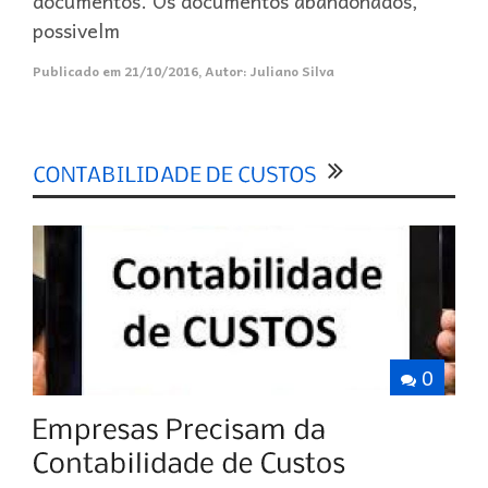
documentos. Os documentos abandonados,
possivelm
Publicado em
21/10/2016
,
Autor:
Juliano Silva
0