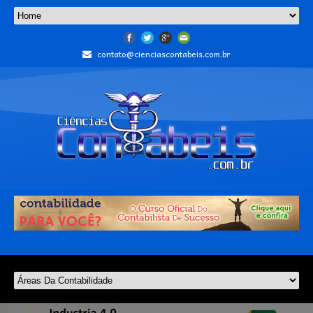
contato@cienciascontabeis.com.br