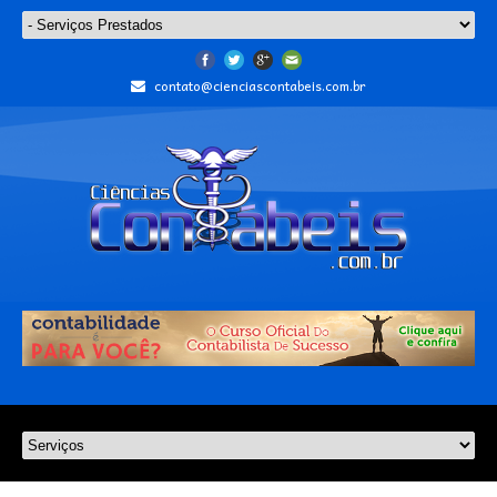
contato@cienciascontabeis.com.br