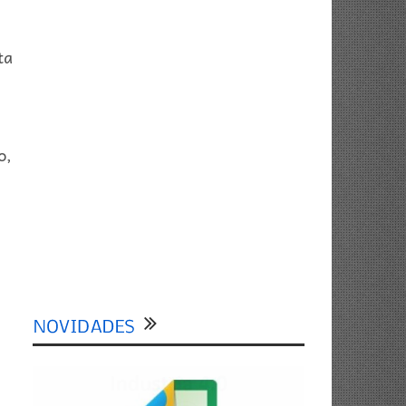
ta
o,