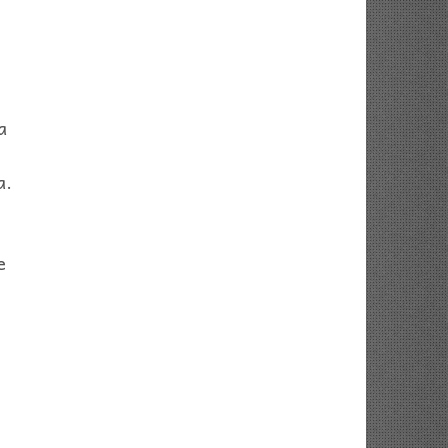
a
a.
e