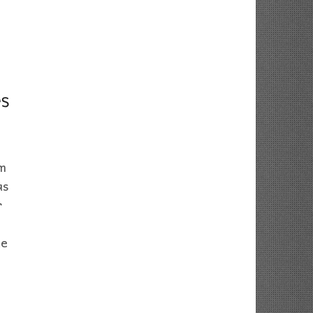
em
as
r
ue