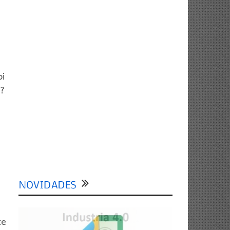
oi
o?
te