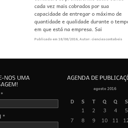
cada vez mais cobrados por sua
capacidade de entregar o máximo de
quantidade e qualidade durante o temp
em que está na empresa. Sai
Publicado em
18/08/2016
,
Autor:
cienciascontabeis
agosto 2016
 *
D
S
T
Q
Q
S
1
2
3
4
5
l *
7
8
9
10
11
1