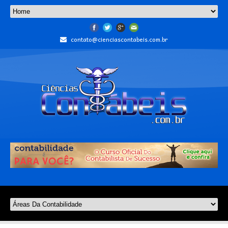
contato@cienciascontabeis.com.br