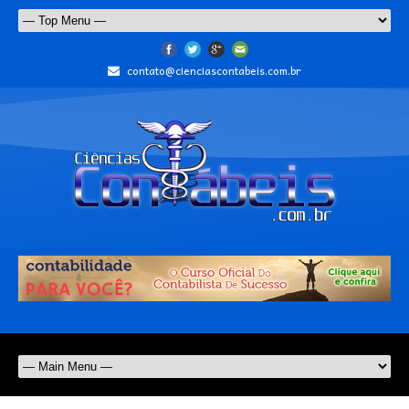
contato@cienciascontabeis.com.br