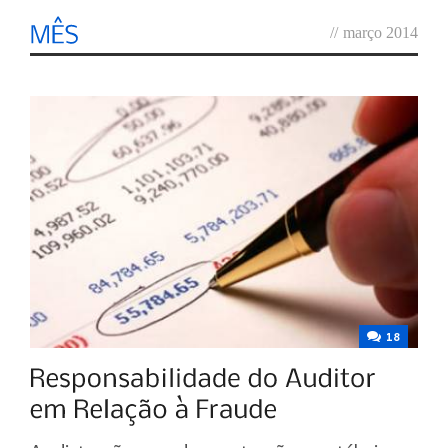
//
março 2014
18