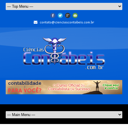
contato@cienciascontabeis.com.br